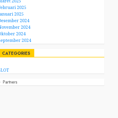
Maret 2025
Februari 2025
Januari 2025
Desember 2024
November 2024
Oktober 2024
September 2024
CATEGORIES
SLOT
Partners