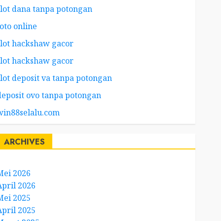
slot dana tanpa potongan
toto online
slot hackshaw gacor
slot hackshaw gacor
slot deposit va tanpa potongan
deposit ovo tanpa potongan
win88selalu.com
ARCHIVES
Mei 2026
April 2026
Mei 2025
April 2025