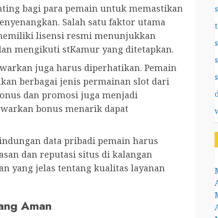
enting bagi para pemain untuk memastikan
nyenangkan. Salah satu faktor utama
g memiliki lisensi resmi menunjukkan
dan mengikuti stKamur yang ditetapkan.
tawarkan juga harus diperhatikan. Pemain
kan berbagai jenis permainan slot dari
Bonus dan promosi juga menjadi
awarkan bonus menarik dapat
lindungan data pribadi pemain harus
lasan dan reputasi situs di kalangan
 yang jelas tentang kualitas layanan
 yang Aman