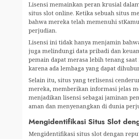
Lisensi memainkan peran krusial dal
situs slot online. Ketika sebuah situs 
bahwa mereka telah memenuhi stKamur 
perjudian.
Lisensi ini tidak hanya menjamin bahwa
juga melindungi data pribadi dan keua
pemain dapat merasa lebih tenang saat
karena ada lembaga yang dapat dihubung
Selain itu, situs yang terlisensi cende
mereka, memberikan informasi jelas me
menjadikan lisensi sebagai jaminan p
aman dan menyenangkan di dunia perju
Mengidentifikasi Situs Slot den
Mengidentifikasi situs slot dengan repu