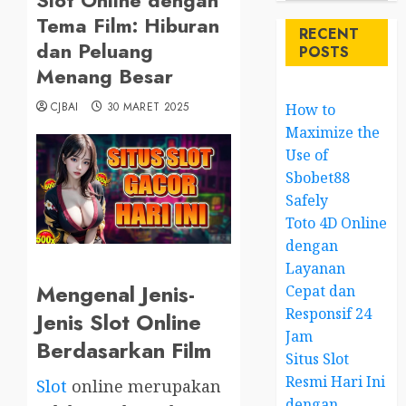
Slot Online dengan
Tema Film: Hiburan
RECENT
dan Peluang
POSTS
Menang Besar
CJBAI
30 MARET 2025
How to
Maximize the
Use of
Sbobet88
Safely
Toto 4D Online
dengan
Layanan
Mengenal Jenis-
Cepat dan
Responsif 24
Jenis Slot Online
Jam
Berdasarkan Film
Situs Slot
Resmi Hari Ini
Slot
online merupakan
dengan