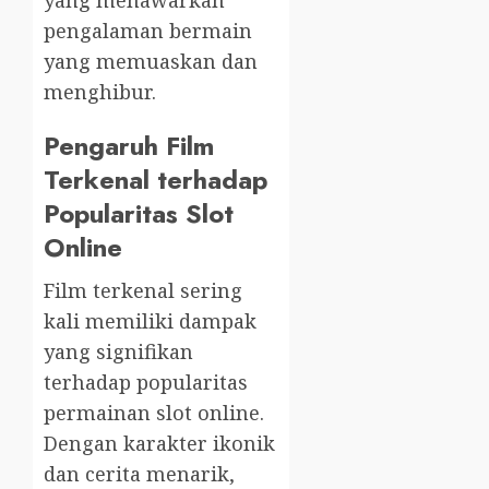
yang menawarkan
pengalaman bermain
yang memuaskan dan
menghibur.
Pengaruh Film
Terkenal terhadap
Popularitas Slot
Online
Film terkenal sering
kali memiliki dampak
yang signifikan
terhadap popularitas
permainan slot online.
Dengan karakter ikonik
dan cerita menarik,