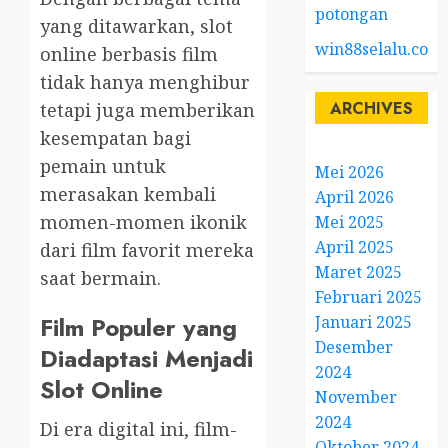
potongan
yang ditawarkan, slot
win88selalu.com
online berbasis film
tidak hanya menghibur
ARCHIVES
tetapi juga memberikan
kesempatan bagi
pemain untuk
Mei 2026
merasakan kembali
April 2026
momen-momen ikonik
Mei 2025
April 2025
dari film favorit mereka
Maret 2025
saat bermain.
Februari 2025
Film Populer yang
Januari 2025
Desember
Diadaptasi Menjadi
2024
Slot Online
November
2024
Di era digital ini, film-
Oktober 2024