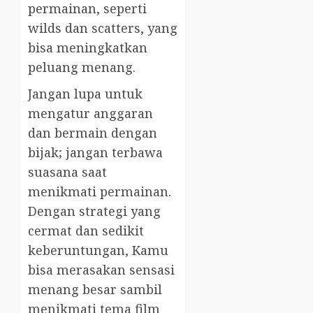
permainan, seperti
wilds dan scatters, yang
bisa meningkatkan
peluang menang.
Jangan lupa untuk
mengatur anggaran
dan bermain dengan
bijak; jangan terbawa
suasana saat
menikmati permainan.
Dengan strategi yang
cermat dan sedikit
keberuntungan, Kamu
bisa merasakan sensasi
menang besar sambil
menikmati tema film