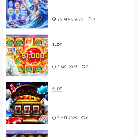
Situs Slot Resmi Hari Ini dengan
Sistem Cepat dan Stabil
26 APRIL 2026
0
SLOT
Ulasan Slot Online Bertema Asia:
Keberuntungan yang Eksotis
8 MEI 2025
0
SLOT
Bagaimana Slot Online
Berkembang di Pasar Timur
Tengah
7 MEI 2025
0