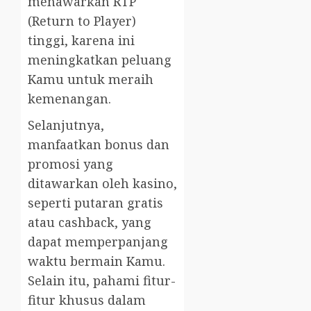
menawarkan RTP
(Return to Player)
tinggi, karena ini
meningkatkan peluang
Kamu untuk meraih
kemenangan.
Selanjutnya,
manfaatkan bonus dan
promosi yang
ditawarkan oleh kasino,
seperti putaran gratis
atau cashback, yang
dapat memperpanjang
waktu bermain Kamu.
Selain itu, pahami fitur-
fitur khusus dalam