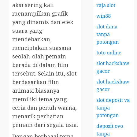
aksi sering kali
raja slot
menampilkan grafik
win88
yang dinamis dan efek
slot dana
suara yang
tanpa
mendebarkan,
potongan
menciptakan suasana
toto online
seolah-olah pemain
slot hackshaw
berada di dalam film
gacor
tersebut. Selain itu, slot
slot hackshaw
berdasarkan film
gacor
animasi biasanya
memiliki tema yang
slot deposit va
ceria dan penuh warna,
tanpa
potongan
menarik perhatian
pemain dari segala usia.
deposit ovo
tanpa
Dengan berbagai tema