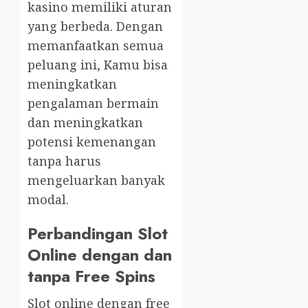
kasino memiliki aturan
yang berbeda. Dengan
memanfaatkan semua
peluang ini, Kamu bisa
meningkatkan
pengalaman bermain
dan meningkatkan
potensi kemenangan
tanpa harus
mengeluarkan banyak
modal.
Perbandingan Slot
Online dengan dan
tanpa Free Spins
Slot online dengan free