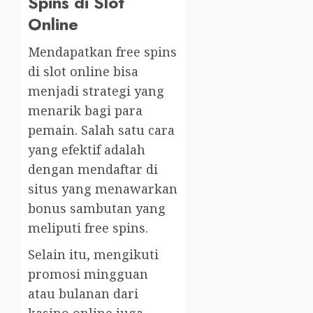
Spins di Slot
Online
Mendapatkan free spins
di slot online bisa
menjadi strategi yang
menarik bagi para
pemain. Salah satu cara
yang efektif adalah
dengan mendaftar di
situs yang menawarkan
bonus sambutan yang
meliputi free spins.
Selain itu, mengikuti
promosi mingguan
atau bulanan dari