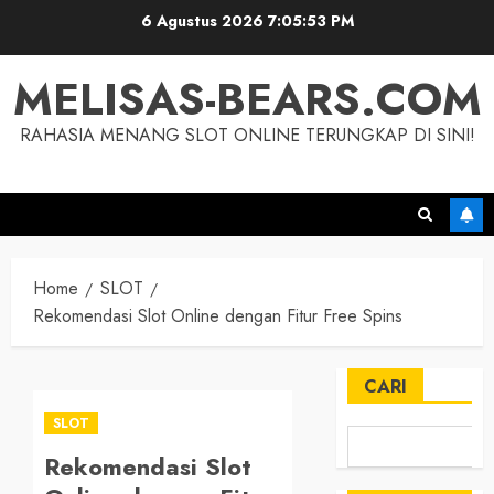
Skip
6 Agustus 2026
7:05:54 PM
to
content
MELISAS-BEARS.COM
RAHASIA MENANG SLOT ONLINE TERUNGKAP DI SINI!
Home
SLOT
Rekomendasi Slot Online dengan Fitur Free Spins
CARI
SLOT
Rekomendasi Slot