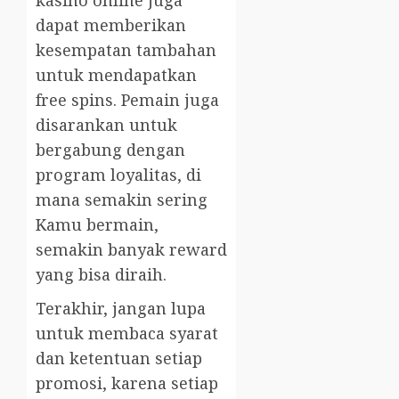
kasino online juga
dapat memberikan
kesempatan tambahan
untuk mendapatkan
free spins. Pemain juga
disarankan untuk
bergabung dengan
program loyalitas, di
mana semakin sering
Kamu bermain,
semakin banyak reward
yang bisa diraih.
Terakhir, jangan lupa
untuk membaca syarat
dan ketentuan setiap
promosi, karena setiap