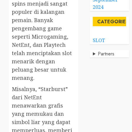
spins menjadi sangat
2024
populer di kalangan
pemain. Banyak
CATEGORIES
pengembang game
seperti Microgaming,
SLOT
NetEnt, dan Playtech
telah menciptakan slot
Partners
menarik dengan
peluang besar untuk
menang.
Misalnya, “Starburst”
dari NetEnt
menawarkan grafis
yang memukau dan
simbol liar yang dapat
memperluas, memberi