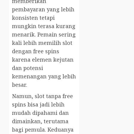
memberikan
pembayaran yang lebih
konsisten tetapi
mungkin terasa kurang
menarik. Pemain sering
kali lebih memilih slot
dengan free spins
karena elemen kejutan
dan potensi
kemenangan yang lebih
besar.
Namun, slot tanpa free
spins bisa jadi lebih
mudah dipahami dan
dimainkan, terutama
bagi pemula. Keduanya