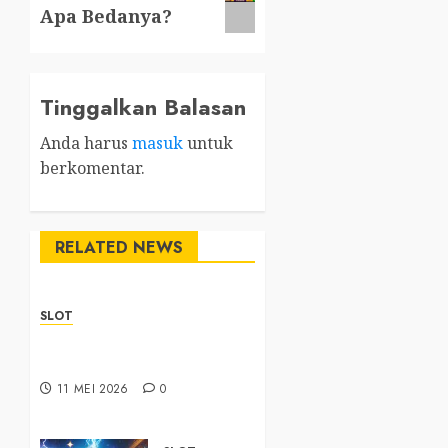
Apa Bedanya?
Tinggalkan Balasan
Anda harus
masuk
untuk
berkomentar.
RELATED NEWS
SLOT
How to Maximize the Use
of Sbobet88 Safely
11 MEI 2026
0