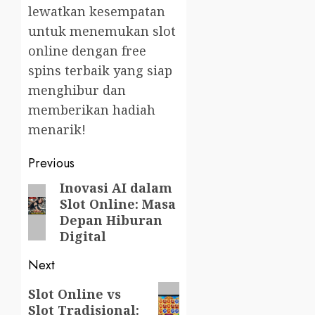
lewatkan kesempatan
untuk menemukan slot
online dengan free
spins terbaik yang siap
menghibur dan
memberikan hadiah
menarik!
Post
Previous
navigation
Inovasi AI dalam
Previous
Slot Online: Masa
post:
Depan Hiburan
Digital
Next
Next
Slot Online vs
Slot Tradisional:
post: