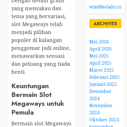
Dengan desain grafis
win88selalu.com
yang memukau dan
tema yang bervariasi,
ARCHIVES
slot Megaways telah
menjadi pilihan
populer di kalangan
Mei 2026
penggemar judi online,
April 2026
menawarkan sensasi
Mei 2025
April 2025
dan peluang yang tiada
Maret 2025
henti.
Februari 2025
Keuntungan
Januari 2025
Desember
Bermain Slot
2024
Megaways untuk
November
Pemula
2024
Oktober 2024
Bermain slot Megaways
September