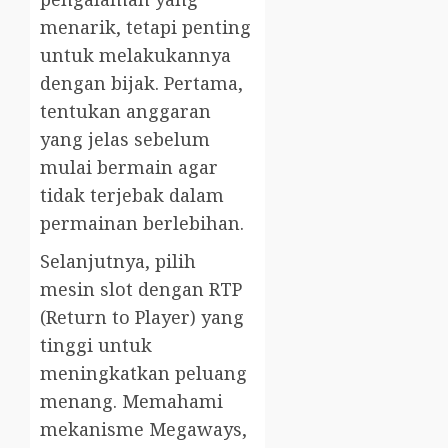
menarik, tetapi penting
untuk melakukannya
dengan bijak. Pertama,
tentukan anggaran
yang jelas sebelum
mulai bermain agar
tidak terjebak dalam
permainan berlebihan.
Selanjutnya, pilih
mesin slot dengan RTP
(Return to Player) yang
tinggi untuk
meningkatkan peluang
menang. Memahami
mekanisme Megaways,