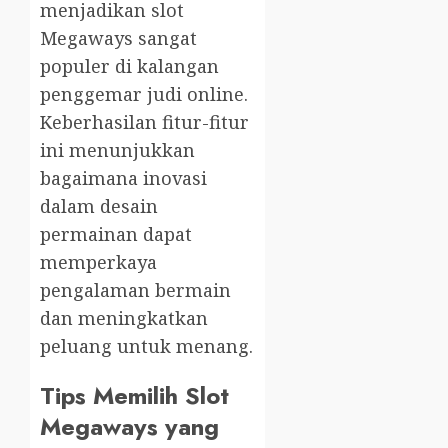
menjadikan slot
Megaways sangat
populer di kalangan
penggemar judi online.
Keberhasilan fitur-fitur
ini menunjukkan
bagaimana inovasi
dalam desain
permainan dapat
memperkaya
pengalaman bermain
dan meningkatkan
peluang untuk menang.
Tips Memilih Slot
Megaways yang