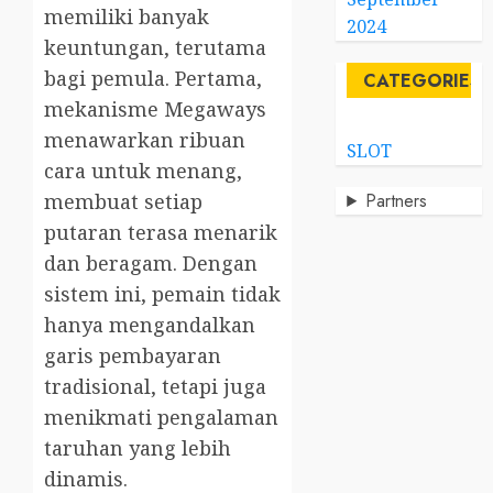
memiliki banyak
2024
keuntungan, terutama
bagi pemula. Pertama,
CATEGORIES
mekanisme Megaways
menawarkan ribuan
SLOT
cara untuk menang,
membuat setiap
Partners
putaran terasa menarik
dan beragam. Dengan
sistem ini, pemain tidak
hanya mengandalkan
garis pembayaran
tradisional, tetapi juga
menikmati pengalaman
taruhan yang lebih
dinamis.