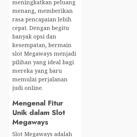
meningkatkan peluang
menang, memberikan
rasa pencapaian lebih
cepat. Dengan begitu
banyak opsi dan
kesempatan, bermain
slot Megaways menjadi
pilihan yang ideal bagi
mereka yang baru
memulai perjalanan
judi online.
Mengenal Fitur
Unik dalam Slot
Megaways
Slot Megaways adalah