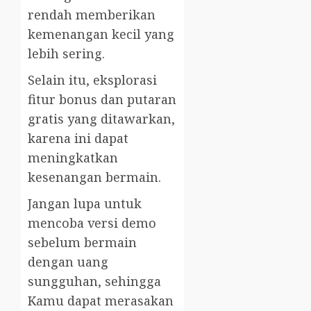
rendah memberikan
kemenangan kecil yang
lebih sering.
Selain itu, eksplorasi
fitur bonus dan putaran
gratis yang ditawarkan,
karena ini dapat
meningkatkan
kesenangan bermain.
Jangan lupa untuk
mencoba versi demo
sebelum bermain
dengan uang
sungguhan, sehingga
Kamu dapat merasakan