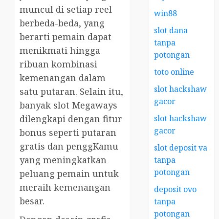
muncul di setiap reel
win88
berbeda-beda, yang
slot dana
berarti pemain dapat
tanpa
menikmati hingga
potongan
ribuan kombinasi
toto online
kemenangan dalam
slot hackshaw
satu putaran. Selain itu,
gacor
banyak slot Megaways
dilengkapi dengan fitur
slot hackshaw
gacor
bonus seperti putaran
gratis dan penggKamu
slot deposit va
yang meningkatkan
tanpa
potongan
peluang pemain untuk
meraih kemenangan
deposit ovo
besar.
tanpa
potongan