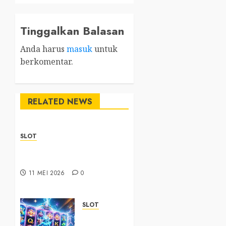
Tinggalkan Balasan
Anda harus
masuk
untuk
berkomentar.
RELATED NEWS
SLOT
How to Maximize the Use
of Sbobet88 Safely
11 MEI 2026
0
SLOT
Toto 4D