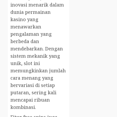
inovasi menarik dalam
dunia permainan
kasino yang
menawarkan
pengalaman yang
berbeda dan
mendebarkan. Dengan
sistem mekanik yang
unik, slot ini
memungkinkan jumlah
cara menang yang
bervariasi di setiap
putaran, sering kali
mencapai ribuan
kombinasi.
Fitur free spins juga