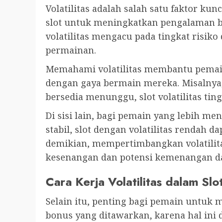
Volatilitas adalah salah satu faktor ku
slot untuk meningkatkan pengalaman b
volatilitas mengacu pada tingkat risik
permainan.
Memahami volatilitas membantu pemain
dengan gaya bermain mereka. Misalnya,
bersedia menunggu, slot volatilitas tin
Di sisi lain, bagi pemain yang lebih m
stabil, slot dengan volatilitas rendah
demikian, mempertimbangkan volatilit
kesenangan dan potensi kemenangan da
Cara Kerja Volatilitas dalam Sl
Selain itu, penting bagi pemain untuk
bonus yang ditawarkan, karena hal ini