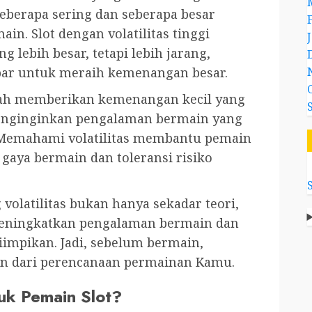
berapa sering dan seberapa besar
n. Slot dengan volatilitas tinggi
lebih besar, tetapi lebih jarang,
bar untuk meraih kemenangan besar.
endah memberikan kemenangan kecil yang
 menginginkan pengalaman bermain yang
 Memahami volatilitas membantu pemain
gaya bermain dan toleransi risiko
olatilitas bukan hanya sekadar teori,
meningkatkan pengalaman bermain dan
iimpikan. Jadi, sebelum bermain,
ian dari perencanaan permainan Kamu.
tuk Pemain Slot?