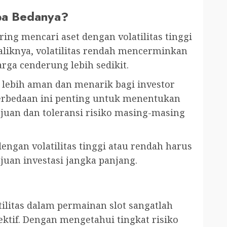
Apa Bedanya?
ring mencari aset dengan volatilitas tinggi
liknya, volatilitas rendah mencerminkan
rga cenderung lebih sedikit.
a lebih aman dan menarik bagi investor
rbedaan ini penting untuk menentukan
ujuan dan toleransi risiko masing-masing
dengan volatilitas tinggi atau rendah harus
uan investasi jangka panjang.
litas dalam permainan slot sangatlah
ektif. Dengan mengetahui tingkat risiko