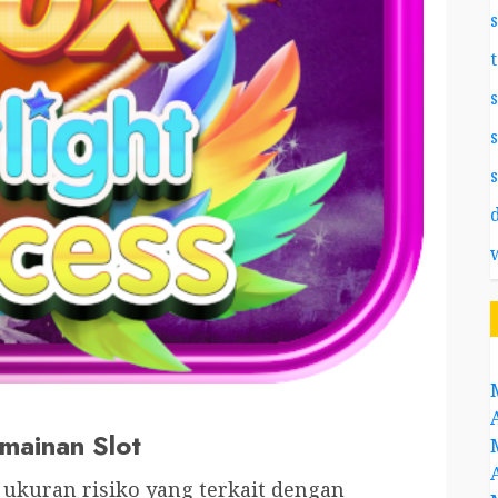
rmainan Slot
 ukuran risiko yang terkait dengan