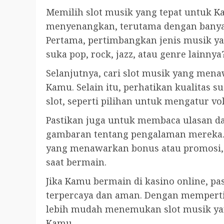
Memilih slot musik yang tepat untuk K
menyenangkan, terutama dengan banyakn
Pertama, pertimbangkan jenis musik y
suka pop, rock, jazz, atau genre lainnya
Selanjutnya, cari slot musik yang mena
Kamu. Selain itu, perhatikan kualitas s
slot, seperti pilihan untuk mengatur vo
Pastikan juga untuk membaca ulasan d
gambaran tentang pengalaman mereka. 
yang menawarkan bonus atau promosi,
saat bermain.
Jika Kamu bermain di kasino online, p
terpercaya dan aman. Dengan mempert
lebih mudah menemukan slot musik yan
Kamu.