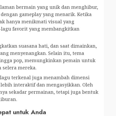
laman bermain yang unik dan menghibur,
dengan gameplay yang menarik. Ketika
ak hanya menikmati visual yang
u-lagu favorit yang membangkitkan
atkan suasana hati, dan saat dimainkan,
ang menyenangkan. Selain itu, tema
 hingga pop, memungkinkan pemain untuk
 selera mereka.
u-lagu terkenal juga menambah dimensi
ebih interaktif dan mengasyikkan. Oleh
anya sekadar permainan, tetapi juga bentuk
iburan.
epat untuk Anda