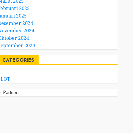
Maret 2025
Februari 2025
Januari 2025
Desember 2024
November 2024
Oktober 2024
September 2024
CATEGORIES
SLOT
Partners