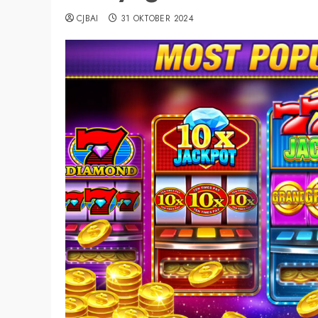
CJBAI
31 OKTOBER 2024