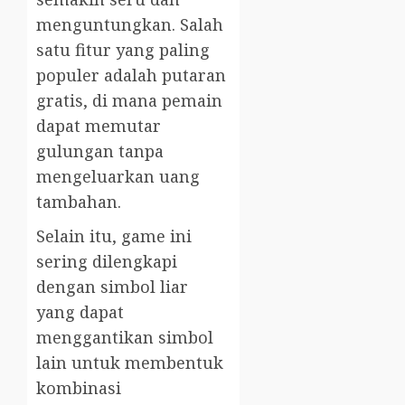
menguntungkan. Salah
satu fitur yang paling
populer adalah putaran
gratis, di mana pemain
dapat memutar
gulungan tanpa
mengeluarkan uang
tambahan.
Selain itu, game ini
sering dilengkapi
dengan simbol liar
yang dapat
menggantikan simbol
lain untuk membentuk
kombinasi