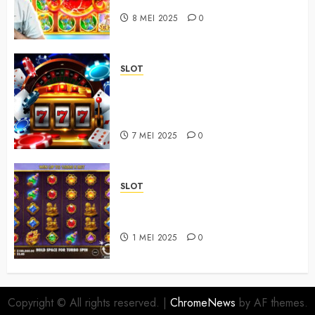
8 MEI 2025
0
SLOT
Bagaimana Slot Online
Berkembang di Pasar Timur
Tengah
7 MEI 2025
0
SLOT
Tutorial Langkah demi Langkah
Bermain Slot Online
1 MEI 2025
0
Copyright © All rights reserved.
|
ChromeNews
by AF themes.