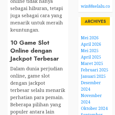
online tidak hanya
win88selalu.com
sebagai hiburan, tetapi
juga sebagai cara yang
ARCHIVES
menarik untuk meraih
keuntungan.
Mei 2026
10 Game Slot
April 2026
Online dengan
Mei 2025
Jackpot Terbesar
April 2025
Maret 2025
Dalam dunia perjudian
Februari 2025
online, game slot
Januari 2025
Desember
dengan jackpot
2024
terbesar selalu menarik
November
perhatian para pemain.
2024
Beberapa pilihan yang
Oktober 2024
populer antara lain
September