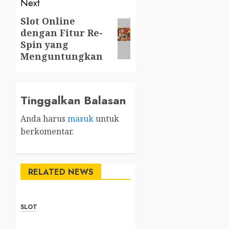
Next
Slot Online
Next
dengan Fitur Re-
post:
Spin yang
Menguntungkan
Tinggalkan Balasan
Anda harus
masuk
untuk
berkomentar.
RELATED NEWS
SLOT
How to Maximize the Use