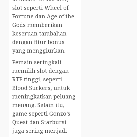
slot seperti Wheel of
Fortune dan Age of the
Gods memberikan
keseruan tambahan
dengan fitur bonus
yang menggiurkan.
Pemain seringkali
memilih slot dengan
RTP tinggi, seperti
Blood Suckers, untuk
meningkatkan peluang
menang. Selain itu,
game seperti Gonzo’s
Quest dan Starburst
juga sering menjadi