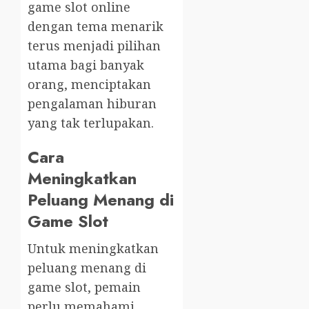
game slot online
dengan tema menarik
terus menjadi pilihan
utama bagi banyak
orang, menciptakan
pengalaman hiburan
yang tak terlupakan.
Cara
Meningkatkan
Peluang Menang di
Game Slot
Untuk meningkatkan
peluang menang di
game slot, pemain
perlu memahami