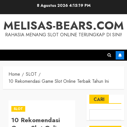
Skip
8 Agustus 2026
4:15:20 PM
to
content
MELISAS-BEARS.COM
RAHASIA MENANG SLOT ONLINE TERUNGKAP DI SINI!
Home
SLOT
10 Rekomendasi Game Slot Online Terbaik Tahun Ini
CARI
SLOT
10 Rekomendasi