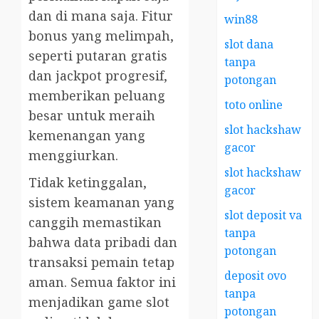
dan di mana saja. Fitur
win88
bonus yang melimpah,
slot dana
seperti putaran gratis
tanpa
dan jackpot progresif,
potongan
memberikan peluang
toto online
besar untuk meraih
slot hackshaw
kemenangan yang
gacor
menggiurkan.
slot hackshaw
Tidak ketinggalan,
gacor
sistem keamanan yang
slot deposit va
canggih memastikan
tanpa
bahwa data pribadi dan
potongan
transaksi pemain tetap
deposit ovo
aman. Semua faktor ini
tanpa
menjadikan game slot
potongan