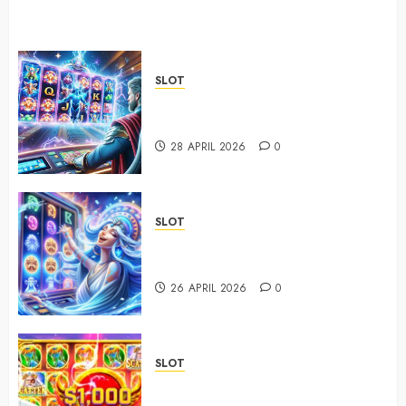
SLOT
Toto 4D Online dengan Layanan
Cepat dan Responsif 24 Jam
28 APRIL 2026
0
SLOT
Situs Slot Resmi Hari Ini dengan
Sistem Cepat dan Stabil
26 APRIL 2026
0
SLOT
Ulasan Slot Online Bertema Asia:
Keberuntungan yang Eksotis