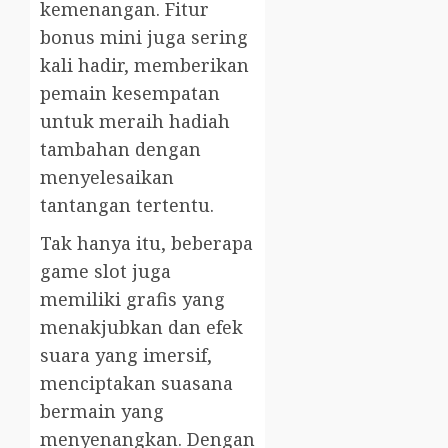
kemenangan. Fitur
bonus mini juga sering
kali hadir, memberikan
pemain kesempatan
untuk meraih hadiah
tambahan dengan
menyelesaikan
tantangan tertentu.
Tak hanya itu, beberapa
game slot juga
memiliki grafis yang
menakjubkan dan efek
suara yang imersif,
menciptakan suasana
bermain yang
menyenangkan. Dengan